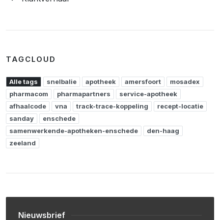
TAGCLOUD
Alle tags
snelbalie
apotheek
amersfoort
mosadex
pharmacom
pharmapartners
service-apotheek
afhaalcode
vna
track-trace-koppeling
recept-locatie
sanday
enschede
samenwerkende-apotheken-enschede
den-haag
zeeland
Nieuwsbrief