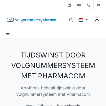
Linkedin
Youtube
+31 (0)
s
TIJDSWINST DOOR
VOLGNUMMERSYSTEEM
MET PHARMACOM
Apotheek behaalt tijdswinst door
volgnummersysteem met Pharmacom
Home
Nieuws
Nieuwsbericht